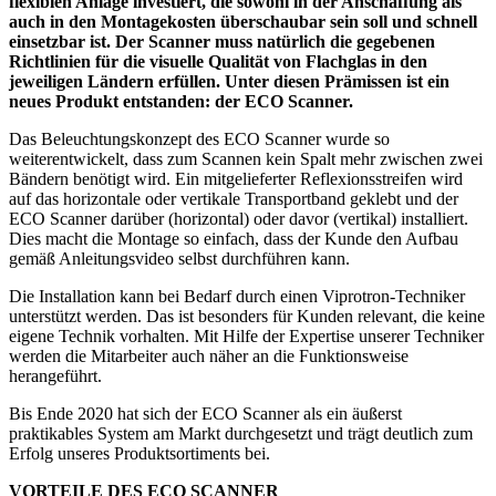
flexiblen Anlage investiert, die sowohl in der Anschaffung als
auch in den Montagekosten überschaubar sein soll und schnell
einsetzbar ist. Der Scanner muss natürlich die gegebenen
Richtlinien für die visuelle Qualität von Flachglas in den
jeweiligen Ländern erfüllen. Unter diesen Prämissen ist ein
neues Produkt entstanden: der ECO Scanner.
Das Beleuchtungskonzept des ECO Scanner wurde so
weiterentwickelt, dass zum Scannen kein Spalt mehr zwischen zwei
Bändern benötigt wird. Ein mitgelieferter Reflexionsstreifen wird
auf das horizontale oder vertikale Transportband geklebt und der
ECO Scanner darüber (horizontal) oder davor (vertikal) installiert.
Dies macht die Montage so einfach, dass der Kunde den Aufbau
gemäß Anleitungsvideo selbst durchführen kann.
Die Installation kann bei Bedarf durch einen Viprotron-Techniker
unterstützt werden. Das ist besonders für Kunden relevant, die keine
eigene Technik vorhalten. Mit Hilfe der Expertise unserer Techniker
werden die Mitarbeiter auch näher an die Funktionsweise
herangeführt.
Bis Ende 2020 hat sich der ECO Scanner als ein äußerst
praktikables System am Markt durchgesetzt und trägt deutlich zum
Erfolg unseres Produktsortiments bei.
VORTEILE DES ECO SCANNER